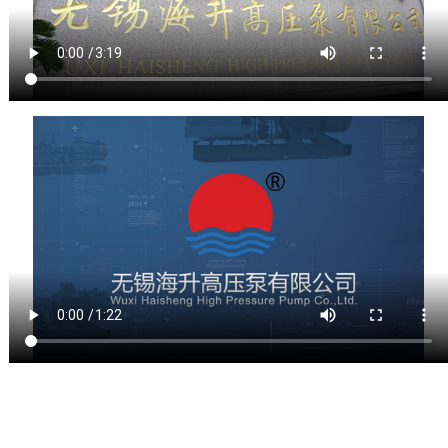
象
我
n
们
g
l
i
s
h