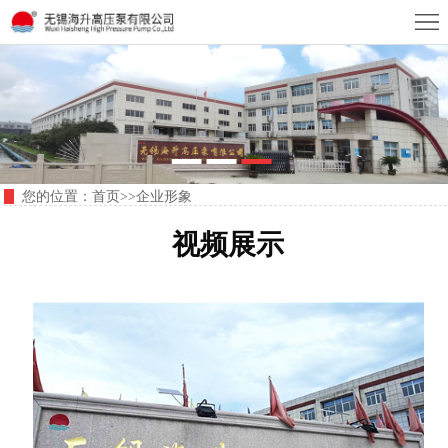
首
页
关
于
总
我
经
新
您的位置：
首页
>>
企业形象
们
理
闻
产
视频展示
致
资
品
技
辞
讯
展
术
荣
示
参
誉
企
数
资
业
联
质
形
系
E